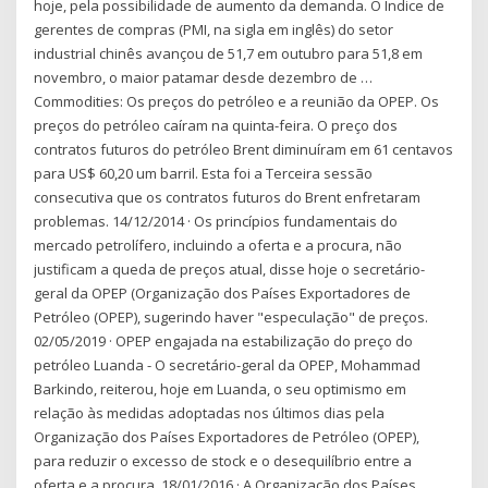
hoje, pela possibilidade de aumento da demanda. O Índice de
gerentes de compras (PMI, na sigla em inglês) do setor
industrial chinês avançou de 51,7 em outubro para 51,8 em
novembro, o maior patamar desde dezembro de …
Commodities: Os preços do petróleo e a reunião da OPEP. Os
preços do petróleo caíram na quinta-feira. O preço dos
contratos futuros do petróleo Brent diminuíram em 61 centavos
para US$ 60,20 um barril. Esta foi a Terceira sessão
consecutiva que os contratos futuros do Brent enfretaram
problemas. 14/12/2014 · Os princípios fundamentais do
mercado petrolífero, incluindo a oferta e a procura, não
justificam a queda de preços atual, disse hoje o secretário-
geral da OPEP (Organização dos Países Exportadores de
Petróleo (OPEP), sugerindo haver "especulação" de preços.
02/05/2019 · OPEP engajada na estabilização do preço do
petróleo Luanda - O secretário-geral da OPEP, Mohammad
Barkindo, reiterou, hoje em Luanda, o seu optimismo em
relação às medidas adoptadas nos últimos dias pela
Organização dos Países Exportadores de Petróleo (OPEP),
para reduzir o excesso de stock e o desequilíbrio entre a
oferta e a procura. 18/01/2016 · A Organização dos Países