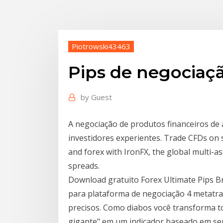
Piotrowski43463
Pips de negociaç
by
Guest
A negociação de produtos financeiros de 
investidores experientes. Trade CFDs on s
and forex with IronFX, the global multi-a
spreads.
Download gratuito Forex Ultimate Pips B
para plataforma de negociação 4 metatra
precisos. Como diabos você transforma t
gigante" em um indicador baseado em sent