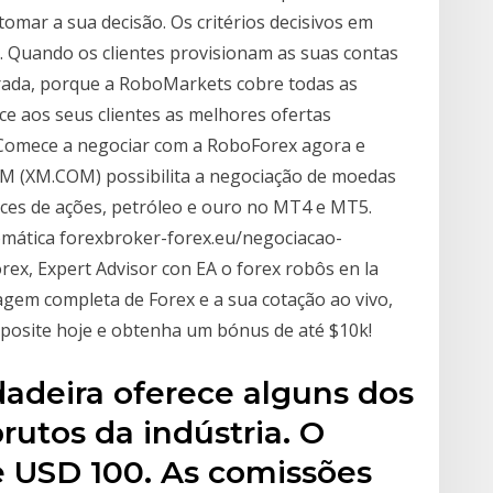
omar a sua decisão. Os critérios decisivos em
. Quando os clientes provisionam as suas contas
ada, porque a RoboMarkets cobre todas as
e aos seus clientes as melhores ofertas
 Comece a negociar com a RoboForex agora e
XM (XM.COM) possibilita a negociação de moedas
dices de ações, petróleo e ouro no MT4 e MT5.
ática forexbroker-forex.eu/negociacao-
ex, Expert Advisor con EA o forex robôs en la
agem completa de Forex e a sua cotação ao vivo,
eposite hoje e obtenha um bónus de até $10k!
adeira oferece alguns dos
rutos da indústria. O
 USD 100. As comissões