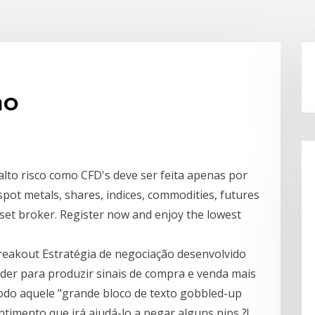
ão
alto risco como CFD's deve ser feita apenas por
pot metals, shares, indices, commodities, futures
sset broker. Register now and enjoy the lowest
reakout Estratégia de negociação desenvolvido
der para produzir sinais de compra e venda mais
odo aquele "grande bloco de texto gobbled-up
imento que irá ajudá-lo a pegar alguns pips ?!