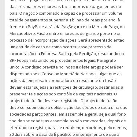
das três maiores empresas facilitadoras de pagamentos do
país. O negócio combinado é capaz de processar um volume
total de pagamentos superior a 1 bilhão de reais por ano, à
frente do PayPal e atrás da PagSeguro e da MercadoPago, do
MercadoLivre. Fusão entre empresas de grande porte no um
processo de incorporação de ações. Será apresentado então
um estudo de caso de como ocorreu esse processo de
incorporação da Empresa Sadia pela Perdigão, resultando na
BRF Foods, relatando os procedimentos legais, Parágrafo
único. A condição prevista no inciso II dêste artigo poderá ser
dispensada se o Conselho Monetário Nacional julgar que as
ações da emprêsa incorporadora ou resultante da fusão
devam estar sujeitas a restrições de circulação, destinadas a
preservar tais ações sob contrôle de capitais nacionais. O
projecto de fusão deve ser registado. O projecto de fusão
deve ser submetido a deliberação dos sócios de cada uma das
sociedades participantes, em assembleia geral, seja qual for o
tipo de sociedade; as assembleias são convocadas, depois de
efectuado o registo, para se reunirem, decorridos, pelo menos,
30 dias sobre a data da É pacífico o entendimento de que a