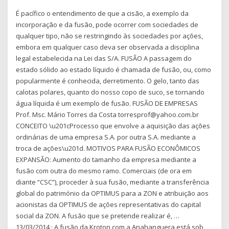
É pacífico o entendimento de que a cisão, a exemplo da
incorporação e da fusão, pode ocorrer com sociedades de
qualquer tipo, não se restringindo às sociedades por ações,
embora em qualquer caso deva ser observada a disciplina
legal estabelecida na Lei das S/A. FUSÃO A passagem do
estado sólido ao estado líquido é chamada de fusão, ou, como
popularmente é conhecida, derretimento. O gelo, tanto das
calotas polares, quanto do nosso copo de suco, se tornando
água líquida é um exemplo de fusão. FUSÃO DE EMPRESAS
Prof. Msc. Mário Torres da Costa torresprof@yahoo.com.br
CONCEITO \u201cProcesso que envolve a aquisição das ações
ordinárias de uma empresa S.A. por outra S.A. mediante a
troca de ações\u201d. MOTIVOS PARA FUSÃO ECONÔMICOS
EXPANSÃO: Aumento do tamanho da empresa mediante a
fusão com outra do mesmo ramo. Comerciais (de ora em
diante “CSC”), proceder à sua fusão, mediante a transferência
global do património da OPTIMUS para a ZON e atribuição aos
acionistas da OPTIMUS de ações representativas do capital
social da ZON. A fusão que se pretende realizar é, …
13/03/2014 · A fusão da Kroton com a Anahanguera está sob