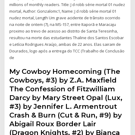
millions of monthly readers. Title: J d robb série mortal 01 nudez
mortal, Author: Gonzalomc1, Name: J d robb série mortal 01
nudez mortal, Length Um grave acidente de trânsito ocorrido
na noite de ontem (7), na MS-157, entre Itaporã e Maracaju
proximo ao trevo de acesso ao distrito de Santa Teresinha,
resultou na morte das estudantes Thaline dos Santos Escobar
e Letícia Rodrigues Araújo, ambas de 22 anos. Elas sairam de
Dourados, logo após a entrega do TCC (Trabalho de Conclusão
de
My Cowboy Homecoming (The
Cowboys, #3) by Z.A. Maxfield
The Confession of Fitzwilliam
Darcy by Mary Street Opal (Lux,
#3) by Jennifer L. Armentrout
Crash & Burn (Cut & Run, #9) by
Abigail Roux Border Lair
(Dragon Knights, #2) by Bianca