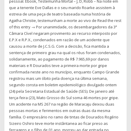
pessoal. Ebook, Testemunha Mortal – J, D, Robb – Na noite em
que a tenente Eve Dallas e o seu marido Roarke assistem à
estreia de uma peça de teatro baseada numa história de
Agatha Christie, testemunham a morte ao vivo de Read the rest
of this entry → Por unanimidade, os desembargadores da 3ª
Câmara Cível negaram provimento ao recurso interposto por
E.P.X e R.P.X., condenados em razão de um acidente que
causou a morte de J.C.S.G. Com a decisão, fica mantida a
sentença de primeiro grau na qual os réus foram condenados,
solidariamente, ao pagamento de R$ 7.965,69 por danos
materiais e R Dourados teve a primeira morte por gripe
confirmada neste ano no município, enquanto Campo Grande
registrou mais um óbito pela doença na última semana,
segundo consta em boletim epidemiológico divulgado ontem
(24) pela Secretaria Estadual de Saúde (SES). De janeiro até
terça-feira (23), Mato Grosso do Sul soma 46 mortes por gripe.
Um acidente na MS 267 na região de Maracaju deixou duas
pessoas mortas e ferimentos em outras duas da mesma
família. O empresário no ramo de tintas de Dourados Rogério
Sizeiro Oshiro teve morte instântanea ao ficar preso as
ferragens e o filho de 01 ano, morreu ao dar entrada no