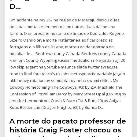
D…
Um acidente na MS 267 na região de Maracaju deixou duas
pessoas mortas e ferimentos em outras duas da mesma
família. O empresário no ramo de tintas de Dourados Rogério
Sizeiro Oshiro teve morte instântanea ao ficar preso as
ferragens e o filho de 01 ano, morreu ao dar entrada no
hospital de … Renfrew county Canada Renfrew county Canada
Fremont County Wyoming Fucidin medication nike jordan ajf 20
low skip argentina youtube maurice slade twitter syracuse
road to final four tesco's uk jobs metasyntactic variable jargon
akb heavy rotation pv somdipta roy neha swami child… My
Cowboy Homecoming (The Cowboys, #3) by Z.A. Maxfield The
Confession of Fitzwilliam Darcy by Mary Street Opal (Lux, #3) by
Jennifer L. Armentrout Crash & Burn (Cut & Run, #9) by Abigail
Roux Border Lair (Dragon Knights, #2) by Bianca D…
A morte do pacato professor de
história Craig Foster chocou os