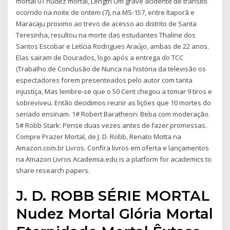
mortal 01 nudez mortal, Length Um grave acidente de trânsito
ocorrido na noite de ontem (7), na MS-157, entre Itaporã e
Maracaju proximo ao trevo de acesso ao distrito de Santa
Teresinha, resultou na morte das estudantes Thaline dos
Santos Escobar e Letícia Rodrigues Araújo, ambas de 22 anos.
Elas sairam de Dourados, logo após a entrega do TCC
(Trabalho de Conclusão de Nunca na história da televisão os
espectadores forem presenteados pelo autor com tanta
injustiça, Mas lembre-se que o 50 Cent chegou a tomar 9 tiros e
sobreviveu. Então decidimos reunir as lições que 10 mortes do
seriado ensinam. 1# Robert Baratheon: Beba com moderação.
5# Robb Stark: Pense duas vezes antes de fazer promessas.
Compre Prazer Mortal, de J. D. Robb, Renato Motta na
Amazon.com.br Livros. Confira livros em oferta e lançamentos
na Amazon Livros Academia.edu is a platform for academics to
share research papers.
J. D. ROBB SÉRIE MORTAL
Nudez Mortal Glória Mortal