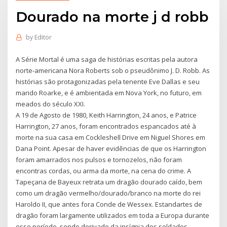
Dourado na morte j d robb
by
Editor
A Série Mortal é uma saga de histórias escritas pela autora
norte-americana Nora Roberts sob o pseudônimo J. D. Robb. As
histórias são protagonizadas pela tenente Eve Dallas e seu
marido Roarke, e é ambientada em Nova York, no futuro, em
meados do século XXI.
A 19 de Agosto de 1980, Keith Harrington, 24 anos, e Patrice
Harrington, 27 anos, foram encontrados espancados até à
morte na sua casa em Cockleshell Drive em Niguel Shores em
Dana Point. Apesar de haver evidências de que os Harrington
foram amarrados nos pulsos e tornozelos, não foram
encontras cordas, ou arma da morte, na cena do crime. A
Tapeçaria de Bayeux retrata um dragão dourado caído, bem
como um dragão vermelho/dourado/branco na morte do rei
Haroldo II, que antes fora Conde de Wessex. Estandartes de
dragão foram largamente utilizados em toda a Europa durante
esse período, sendo derivado da insígnia dos soldados