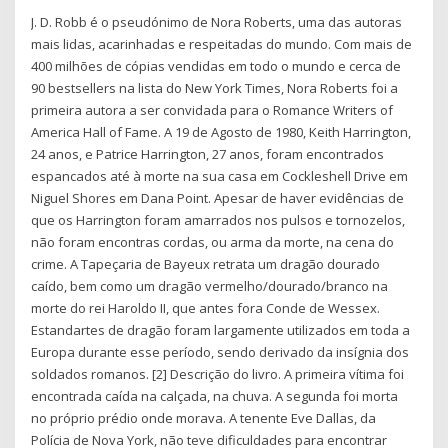
J. D. Robb é o pseudónimo de Nora Roberts, uma das autoras
mais lidas, acarinhadas e respeitadas do mundo. Com mais de
400 milhões de cópias vendidas em todo o mundo e cerca de
90 bestsellers na lista do New York Times, Nora Roberts foi a
primeira autora a ser convidada para o Romance Writers of
America Hall of Fame. A 19 de Agosto de 1980, Keith Harrington,
24 anos, e Patrice Harrington, 27 anos, foram encontrados
espancados até à morte na sua casa em Cockleshell Drive em
Niguel Shores em Dana Point. Apesar de haver evidências de
que os Harrington foram amarrados nos pulsos e tornozelos,
não foram encontras cordas, ou arma da morte, na cena do
crime. A Tapeçaria de Bayeux retrata um dragão dourado
caído, bem como um dragão vermelho/dourado/branco na
morte do rei Haroldo II, que antes fora Conde de Wessex.
Estandartes de dragão foram largamente utilizados em toda a
Europa durante esse período, sendo derivado da insígnia dos
soldados romanos. [2] Descrição do livro. A primeira vítima foi
encontrada caída na calçada, na chuva. A segunda foi morta
no próprio prédio onde morava. A tenente Eve Dallas, da
Polícia de Nova York, não teve dificuldades para encontrar