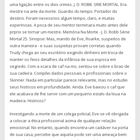
uma ligação entre os dois crimes. J. D. ROBB. SRIE MORTAL. Era
mestre na arte da morte. Guardio do tempo. Portador do
destino. Foram necessrios algum tempo, claro, e muitas
experincias. A poca de seu mentor terminara muito antes dele
prprio se tornar um mestre. Memória Na Morte - J. D. Robb Série
Mortal 25. Sinopse: Mas, marido de Eve, Roarke, suspeitos de
outra maneira - e suas suspeitas provam corretas quando
Trudy chega ao seu escritório exigindo dinheiro em troca de
manter os feios detalhes da infância de sua esposa em
segredo. Com a xcara de caf na mo, sentou-se sobre o brao de
sua cadeira. Compilei dados pessoais e profissionais sobre o
Skinner. Nada em particular parece relevante, mas no estudei
seus histricos em profundidade. Ainda. Eve baixou o caf que
ele acabava de lhe servir com um pequeno estalo da loua na
madeira. Histricos?
Investigando a morte de um colega policial, Eve se vê obrigada
a colocar a ética profissional acima de qualquer relação
emocional. No entanto, quando encontra um cadáver na porta
de sua casa, percebe que aquela pode ser uma ameaça bem