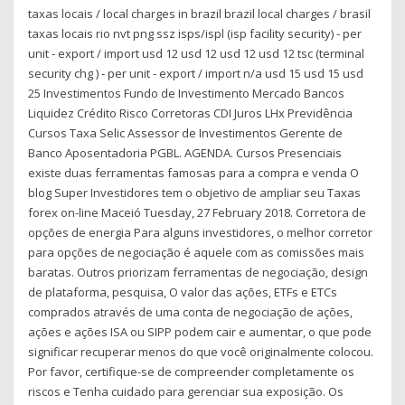
taxas locais / local charges in brazil brazil local charges / brasil
taxas locais rio nvt png ssz isps/ispl (isp facility security) ‐ per
unit ‐ export / import usd 12 usd 12 usd 12 usd 12 tsc (terminal
security chg ) ‐ per unit ‐ export / import n/a usd 15 usd 15 usd
25 Investimentos Fundo de Investimento Mercado Bancos
Liquidez Crédito Risco Corretoras CDI Juros LHx Previdência
Cursos Taxa Selic Assessor de Investimentos Gerente de
Banco Aposentadoria PGBL. AGENDA. Cursos Presenciais
existe duas ferramentas famosas para a compra e venda O
blog Super Investidores tem o objetivo de ampliar seu Taxas
forex on-line Maceió Tuesday, 27 February 2018. Corretora de
opções de energia Para alguns investidores, o melhor corretor
para opções de negociação é aquele com as comissões mais
baratas. Outros priorizam ferramentas de negociação, design
de plataforma, pesquisa, O valor das ações, ETFs e ETCs
comprados através de uma conta de negociação de ações,
ações e ações ISA ou SIPP podem cair e aumentar, o que pode
significar recuperar menos do que você originalmente colocou.
Por favor, certifique-se de compreender completamente os
riscos e Tenha cuidado para gerenciar sua exposição. Os