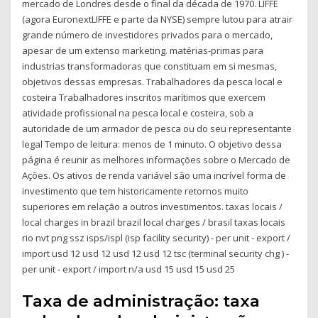
mercado de Londres desde o final da década de 1970. LIFFE
(agora EuronextLIFFE e parte da NYSE) sempre lutou para atrair
grande número de investidores privados para o mercado,
apesar de um extenso marketing. matérias-primas para
industrias transformadoras que constituam em si mesmas,
objetivos dessas empresas. Trabalhadores da pesca local e
costeira Trabalhadores inscritos marítimos que exercem
atividade profissional na pesca local e costeira, sob a
autoridade de um armador de pesca ou do seu representante
legal Tempo de leitura: menos de 1 minuto. O objetivo dessa
página é reunir as melhores informações sobre o Mercado de
Ações. Os ativos de renda variável são uma incrível forma de
investimento que tem historicamente retornos muito
superiores em relação a outros investimentos. taxas locais /
local charges in brazil brazil local charges / brasil taxas locais
rio nvt png ssz isps/ispl (isp facility security) ‐ per unit ‐ export /
import usd 12 usd 12 usd 12 usd 12 tsc (terminal security chg ) ‐
per unit ‐ export / import n/a usd 15 usd 15 usd 25
Taxa de administração: taxa