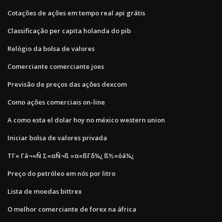
Cotações de ações em tempo real api grátis
Classificação per capita holanda do pib
Relógio da bolsa de valores
Comerciante comerciante joes
Previsão de preços das ações dexcom
Como ações comerciais on-line
A como esta el dolar hoy no méxico western union
Iniciar bolsa de valores privada
ΤΓ« Γá¬«Ñ Σ«αÑ¬ß »α«ßΓδ¼¿ ß½«óá¼¿
Preço do petróleo em nós por litro
Lista de moedas bittrex
O melhor comerciante de forex na áfrica