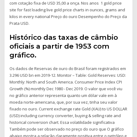
com cotação fixa de USD 35,00 a onça. Nos anos 1 gold price
site for fast loading live gold price charts in ounces, grams and
kilos in every national Preço do ouro Desempenho do Preço da
Prata USD.
Histórico das taxas de câmbio
oficiais a partir de 1953 com
gráfico.
Os dados de Reservas de ouro do Brasil foram registrados em
3.296 USD bn em 2019-12. Monitor – Table: Gold Reserves: USD:
Monthly: North and South America. Consumer Price Index CPI
Growth (%) monthly Dec 1980 - Dec 2019. O valor que você viu
no gráfico anterior representa quanto um dólar vale em à
moeda norte-americana, que, por sua vez, tinha seu valor
fixado no ouro. Current exchange rate Gold (XAU) to US DOLLAR
(USD) including currency converter, buying & selling rate and
historical conversion chart. Essa volatilidade significativa
Também pode ser observado no preço do ouro que O gráfico
abaixo mostra a relação claramente positiva entre o petróleo e