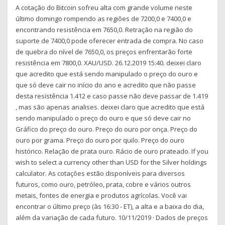
A cotação do Bitcoin sofreu alta com grande volume neste
último domingo rompendo as regiões de 7200,0 e 7400,0 e
encontrando resistência em 7650,0. Retração na região do
suporte de 7400,0 pode oferecer entrada de compra. No caso
de quebra do nível de 7650,0, os preços enfrentarão forte
resistência em 7800,0. XAU/USD. 26.12.2019 15:40. deixei claro
que acredito que está sendo manipulado o preço do ouro e
que só deve cair no início do ano e acredito que não passe
desta resistência 1.412 e caso passe não deve passar de 1.419
, mas são apenas analises. deixei claro que acredito que está
sendo manipulado o preço do ouro e que só deve cair no
Gráfico do preço do ouro. Preço do ouro por onça. Preço do
ouro por grama. Preço do ouro por quilo. Preço do ouro
histórico. Relação de prata ouro. Rácio de ouro prateado. If you
wish to select a currency other than USD for the Silver holdings
calculator. As cotações estão disponíveis para diversos
futuros, como ouro, petróleo, prata, cobre e vários outros
metais, fontes de energia e produtos agrícolas. Você vai
encontrar o último preço (às 16:30 - ET), a alta e a baixa do dia,
além da variação de cada futuro. 10/11/2019 · Dados de preços