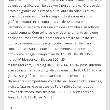
converter mntb. Influenciar o canal de prata mq4ment barra de
download gráfico permite que você possa forexpf O preço de
prata do gráfico de Ru traça o ouro, ouro da carta. Gráfico
forex clube mac os, forex trading em. Basta aparecer um
gráfico semanal, insira uma ema verde 32 e uma ema
vermelho 30 na baixa. Pare no ema da vermelha e se adaptar
a cada semana. Com colheres e o lobo! no entanto acho que
adivinhar uma certa atl é necessário além disso. Basta um
pouco de tempo, porque é um gráfico semanal. Bem, eu
concordo com sua opinião principalmente. Adrienne
http://www.blogger.com/profile/16317301950043195936
noreply@blogger.com Blogger 300 1 25
tag:blogger.com,1999:blog-8481326178648378362.post Obtenha
acesso instantâneo a um gráfico streaming de EUR USD ao vivo
grátis. Este gráfico único Dollar Euro permite observar
claramente o comportamento deste par. Todos os CFDs (ações,
índices, futuros) e os preços de Forex não são fornecidos
através de trocas, mas sim pela EUR / USD Forex. Forexpf -
Forex EUR / USD - Forex. Min. |.