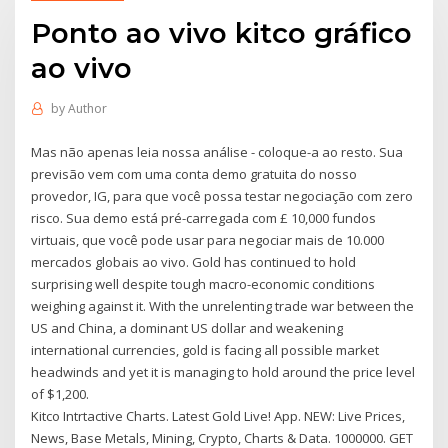
Ponto ao vivo kitco gráfico
ao vivo
by
Author
Mas não apenas leia nossa análise - coloque-a ao resto. Sua
previsão vem com uma conta demo gratuita do nosso
provedor, IG, para que você possa testar negociação com zero
risco. Sua demo está pré-carregada com £ 10,000 fundos
virtuais, que você pode usar para negociar mais de 10.000
mercados globais ao vivo. Gold has continued to hold
surprising well despite tough macro-economic conditions
weighing against it. With the unrelenting trade war between the
US and China, a dominant US dollar and weakening
international currencies, gold is facing all possible market
headwinds and yet it is managing to hold around the price level
of $1,200.
Kitco Intrtactive Charts. Latest Gold Live! App. NEW: Live Prices,
News, Base Metals, Mining, Crypto, Charts & Data. 1000000. GET