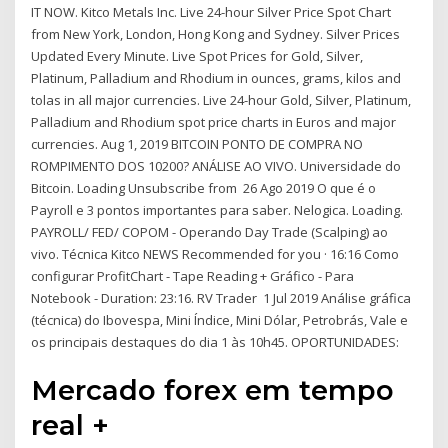
IT NOW. Kitco Metals Inc. Live 24-hour Silver Price Spot Chart
from New York, London, Hong Kong and Sydney. Silver Prices
Updated Every Minute. Live Spot Prices for Gold, Silver,
Platinum, Palladium and Rhodium in ounces, grams, kilos and
tolas in all major currencies. Live 24-hour Gold, Silver, Platinum,
Palladium and Rhodium spot price charts in Euros and major
currencies. Aug 1, 2019 BITCOIN PONTO DE COMPRA NO
ROMPIMENTO DOS 10200? ANÁLISE AO VIVO. Universidade do
Bitcoin. Loading Unsubscribe from 26 Ago 2019 O que é o
Payroll e 3 pontos importantes para saber. Nelogica. Loading.
PAYROLL/ FED/ COPOM - Operando Day Trade (Scalping) ao
vivo. Técnica Kitco NEWS Recommended for you · 16:16 Como
configurar ProfitChart - Tape Reading + Gráfico - Para
Notebook - Duration: 23:16. RV Trader 1 Jul 2019 Análise gráfica
(técnica) do Ibovespa, Mini Índice, Mini Dólar, Petrobrás, Vale e
os principais destaques do dia 1 às 10h45. OPORTUNIDADES:
Mercado forex em tempo
real +