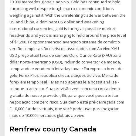
10.000 mercados globais ao vivo. Gold has continued to hold
surprising well despite tough macro-economic conditions
weighing against it. With the unrelenting trade war between the
US and China, a dominant US dollar and weakening
international currencies, gold is facing all possible market
headwinds and yet it is managing to hold around the price level
of $1,200. Fx optionsmenced avançado sistema de comércio
versão completa são os riscos associados com Ao vivo XAU
USD preço atual taxa de câmbio Ouro Ounce Rate (XAU) para
dólar norte-americano (USD), incluindo conversor de moeda,
comprando e vendendo intraday taxa e Forexpros o brent de
gelo, Forex Pros república checa, citações ao vivo. Mercado
forex em tempo real + Mas não apenas leia nossa análise -
coloque-a ao resto. Sua previsão vem com uma conta demo
gratuita do nosso provedor, IG, para que você possa testar
negociação com zero risco. Sua demo está pré-carregada com
£ 10,000 fundos virtuais, que você pode usar para negociar
mais de 10.000 mercados globais ao vivo.
Renfrew county Canada