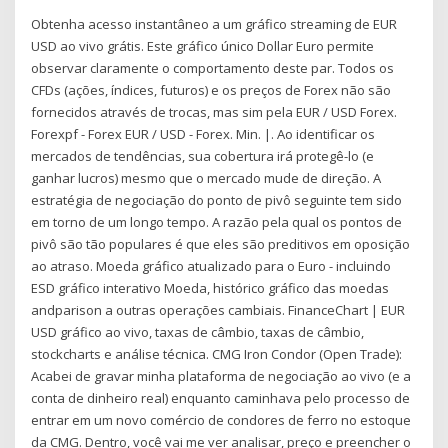
Obtenha acesso instantâneo a um gráfico streaming de EUR
USD ao vivo grátis. Este gráfico único Dollar Euro permite
observar claramente o comportamento deste par. Todos os
CFDs (ações, índices, futuros) e os preços de Forex não são
fornecidos através de trocas, mas sim pela EUR / USD Forex.
Forexpf - Forex EUR / USD - Forex. Min. |. Ao identificar os
mercados de tendências, sua cobertura irá protegê-lo (e
ganhar lucros) mesmo que o mercado mude de direção. A
estratégia de negociação do ponto de pivô seguinte tem sido
em torno de um longo tempo. A razão pela qual os pontos de
pivô são tão populares é que eles são preditivos em oposição
ao atraso. Moeda gráfico atualizado para o Euro - incluindo
ESD gráfico interativo Moeda, histórico gráfico das moedas
andparison a outras operações cambiais. FinanceChart | EUR
USD gráfico ao vivo, taxas de câmbio, taxas de câmbio,
stockcharts e análise técnica. CMG Iron Condor (Open Trade):
Acabei de gravar minha plataforma de negociação ao vivo (e a
conta de dinheiro real) enquanto caminhava pelo processo de
entrar em um novo comércio de condores de ferro no estoque
da CMG. Dentro, você vai me ver analisar, preço e preencher o