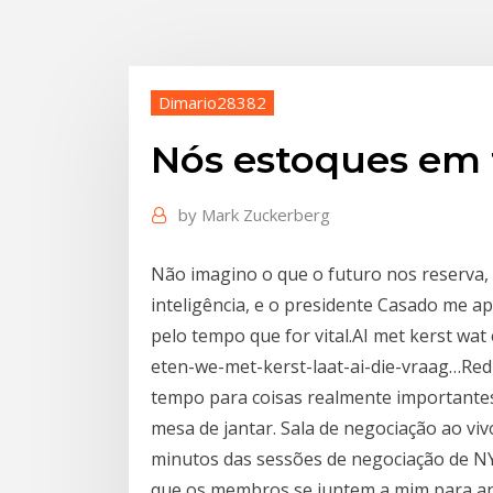
Dimario28382
Nós estoques em 
by
Mark Zuckerberg
Não imagino o que o futuro nos reserva,
inteligência, e o presidente Casado me ap
pelo tempo que for vital.AI met kerst wat
eten-we-met-kerst-laat-ai-die-vraag…Re
tempo para coisas realmente importante
mesa de jantar. Sala de negociação ao viv
minutos das sessões de negociação de NY 
que os membros se juntem a mim para an