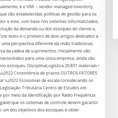
tualmente, é o VMI – vendor managed inventory,
ue são estabelecidas políticas de gestão para os
dor e este, com base nos sistemas informatizados,
lução da demanda ou dos estoques do cliente e,
te texto é o primeiro de dois artigos dedicados à
 uma perspectiva diferente da visão tradicional,
a da cadeia de suprimentos. Inicialmente são
esenvolvidos para uma única empresa, ainda são
 estoques. DisciplinaLogística 20.831 materiais •
\u2022 Consistência de prazos OUTROS FATORES
al \u2022 Economias de escala considerando os
 Legislação Tributária Centro de Estudos em
e por meio da Identificação por Rádio Freqüência
egável que os sistemas de controle devem garantir
ão um dos objetivos dos estoques é obter