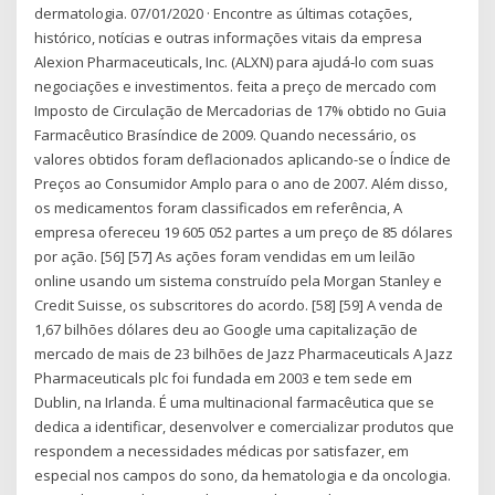
dermatologia. 07/01/2020 · Encontre as últimas cotações,
histórico, notícias e outras informações vitais da empresa
Alexion Pharmaceuticals, Inc. (ALXN) para ajudá-lo com suas
negociações e investimentos. feita a preço de mercado com
Imposto de Circulação de Mercadorias de 17% obtido no Guia
Farmacêutico Brasíndice de 2009. Quando necessário, os
valores obtidos foram deflacionados aplicando-se o Índice de
Preços ao Consumidor Amplo para o ano de 2007. Além disso,
os medicamentos foram classificados em referência, A
empresa ofereceu 19 605 052 partes a um preço de 85 dólares
por ação. [56] [57] As ações foram vendidas em um leilão
online usando um sistema construído pela Morgan Stanley e
Credit Suisse, os subscritores do acordo. [58] [59] A venda de
1,67 bilhões dólares deu ao Google uma capitalização de
mercado de mais de 23 bilhões de Jazz Pharmaceuticals A Jazz
Pharmaceuticals plc foi fundada em 2003 e tem sede em
Dublin, na Irlanda. É uma multinacional farmacêutica que se
dedica a identificar, desenvolver e comercializar produtos que
respondem a necessidades médicas por satisfazer, em
especial nos campos do sono, da hematologia e da oncologia.