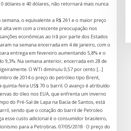
0 dólares e 40 dólares, não retornará mais nunca
a semana, o equivalente a R$ 261 e o maior preço
te alta vem com a crescente preocupação nos
sanções econômicas ao Irã por parte dos Estados
raram na semana encerrada em 4 de janeiro, com o
 para entrega em fevereiro aumentando 5,8% e o
 9,3%. Na semana anterior, encerrada em 28 de
igeiramente. O WTI diminuiu 0,57 por cento […]
embro de 2014 o preço do petróleo tipo Brent,
quinta-feira US$ 70 o barril. O avanço é atribuído
servas do óleo nos EUA, que enfrenta um inverno
mpo do Pré-Sal de Lapa na Bacia de Santos, está
rril, sendo que o cotação do barril de Petroleo
a esse custo adicional é o consumidor brasileiro,
onismo para a Petrobras. 07/05/2018 · O preço do