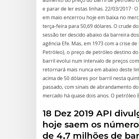
aumento do preço do barril de petróleo 
e parar de ler estas linhas. 22/03/2017 · 
em maio encerrou hoje em baixa no merc
terça-feira para 50,69 dólares. O crude d
sessão ter descido abaixo da barreira do
agência Efe. Mas, em 1973 com a crise de
Petróleo), o preço de petróleo destino do 
barril evolui num intervalo de preços co
retornará mais nunca em abaixo deste lim
acima de 50 dólares por barril nesta qui
passado, com sinais de abrandamento do 
mercado há quase dois anos. O petróleo B
18 Dez 2019 API divu
hoje saem os números
de 4,7 milhões de bar