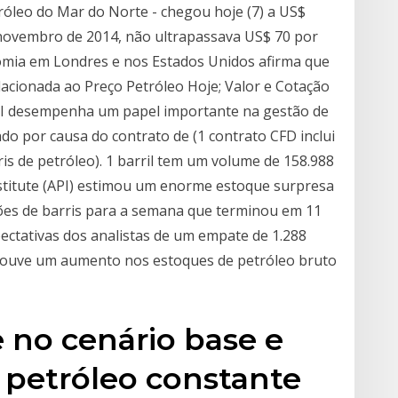
róleo do Mar do Norte - chegou hoje (7) a US$
e novembro de 2014, não ultrapassava US$ 70 por
nomia em Londres e nos Estados Unidos afirma que
elacionada ao Preço Petróleo Hoje; Valor e Cotação
TI desempenha um papel importante na gestão de
do por causa do contrato de (1 contrato CFD inclui
rris de petróleo). 1 barril tem um volume de 158.988
nstitute (API) estimou um enorme estoque surpresa
hões de barris para a semana que terminou em 11
ctativas dos analistas de um empate de 1.288
 houve um aumento nos estoques de petróleo bruto
e no cenário base e
e petróleo constante