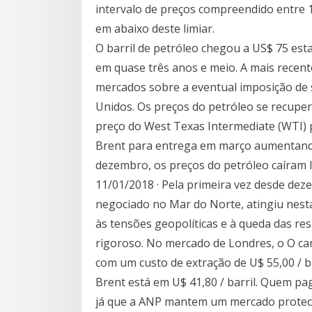
intervalo de preços compreendido entre 1
em abaixo deste limiar.
O barril de petróleo chegou a US$ 75 est
em quase três anos e meio. A mais recen
mercados sobre a eventual imposição de 
Unidos. Os preços do petróleo se recupe
preço do West Texas Intermediate (WTI)
Brent para entrega em março aumentando
dezembro, os preços do petróleo caíram l
11/01/2018 · Pela primeira vez desde dez
negociado no Mar do Norte, atingiu nesta 
às tensões geopolíticas e à queda das re
rigoroso. No mercado de Londres, o O ca
com um custo de extração de U$ 55,00 / ba
Brent está em U$ 41,80 / barril. Quem pag
já que a ANP mantem um mercado proteci