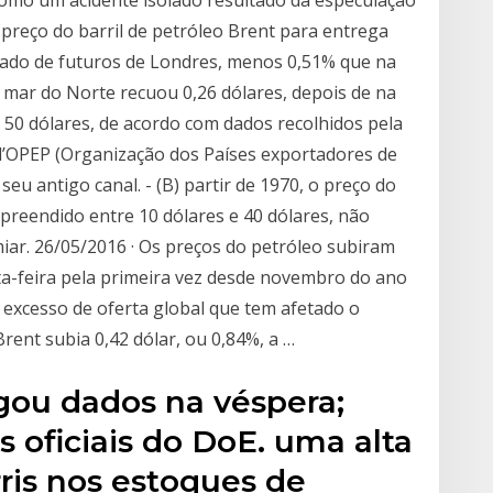
como um acidente isolado resultado da especulação
O preço do barril de petróleo Brent para entrega
ado de futuros de Londres, menos 0,51% que na
o mar do Norte recuou 0,26 dólares, depois de na
s 50 dólares, de acordo com dados recolhidos pela
 l’OPEP (Organização dos Países exportadores de
seu antigo canal. - (B) partir de 1970, o preço do
mpreendido entre 10 dólares e 40 dólares, não
iar. 26/05/2016 · Os preços do petróleo subiram
nta-feira pela primeira vez desde novembro do ano
excesso de oferta global que tem afetado o
rent subia 0,42 dólar, ou 0,84%, a …
lgou dados na véspera;
 oficiais do DoE. uma alta
ris nos estoques de