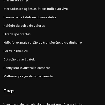
Classes forex nyc
Mercados de ações asiáticos índice ao vivo
Ii número de telefone do investidor
Relógio da bolsa de valores
Etrade ipo ofertas
Hdfc forex mais cartão de transferência de dinheiro
Forex insider 2.0
Cotação da ação itek
Penny stocks austrália comprar
Melhores preços do ouro canadá
Tags
Vivo preço do petróleo bruto brent em dólar na índia