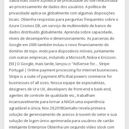
Saiba mais sobre a política de privacidade do site relacionada
ao processamento de dados dos usuários. A política de
privacidade aplica-se globalmente com algumas disposições
locais. Obtenha respostas para perguntas frequentes sobre o
Azure Cosmos DB, um serviço de multimodelo de banco de
dados distribuído globalmente. Aprenda sobre capacidade,
níveis de desempenho e dimensionamento. As parcerias do
Google em 2005 também incluiu o novo financiamento do
domínio de topo .mobi para dispositivos móveis, juntamente
com outras empresas, incluindo a Microsoft, Nokia e Ericsson.
[93 ] O Google, mais tarde, lançou o "AdSense for… Stripe
Portugal | Online payment processing for internet businesses.
Stripe is a suite of payment APIs that powers commerce for
businesses of all sizes. Nossa equipe de especialistas,
designers de UI e UX, developers de front-end e back-end,
agentes de controle de qualidade etc., trabalham
incansavelmente para tornar a NAGA uma experiência
agradável e única. Nov 29,2018Gemalto revela primeira
solução de gerenciamento de acesso à nuvem do setor e sua
solução de logon único aprimorada para usuários de cartão
inteligente Enterprise Obtenha um segundo vídeo stock com