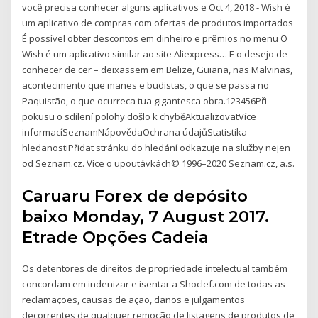
você precisa conhecer alguns aplicativos e Oct 4, 2018 - Wish é
um aplicativo de compras com ofertas de produtos importados
É possível obter descontos em dinheiro e prêmios no menu O
Wish é um aplicativo similar ao site Aliexpress… E o desejo de
conhecer de cer – deixassem em Belize, Guiana, nas Malvinas,
acontecimento que manes e budistas, o que se passa no
Paquistão, o que ocurreca tua gigantesca obra.123456Při
pokusu o sdílení polohy došlo k chyběAktualizovatVíce
informacíSeznamNápovědaOchrana údajůStatistika
hledanostiPřidat stránku do hledání odkazuje na služby nejen
od Seznam.cz. Více o upoutávkách© 1996–2020 Seznam.cz, a.s.
Caruaru Forex de depósito
baixo Monday, 7 August 2017.
Etrade Opções Cadeia
Os detentores de direitos de propriedade intelectual também
concordam em indenizar e isentar a Shoclef.com de todas as
reclamações, causas de ação, danos e julgamentos
decorrentes de qualquer remoção de listagens de produtos de