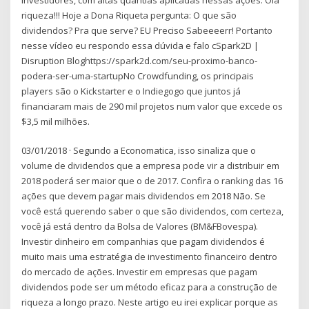
riqueza!!! Hoje a Dona Riqueta pergunta: O que são
dividendos? Pra que serve? EU Preciso Sabeeeerr! Portanto
nesse vídeo eu respondo essa dúvida e falo cSpark2D |
Disruption Bloghttps://spark2d.com/seu-proximo-banco-
podera-ser-uma-startupNo Crowdfunding, os principais
players são o Kickstarter e o Indiegogo que juntos já
financiaram mais de 290 mil projetos num valor que excede os
$3,5 mil milhões.
03/01/2018 · Segundo a Economatica, isso sinaliza que o
volume de dividendos que a empresa pode vir a distribuir em
2018 poderá ser maior que o de 2017. Confira o ranking das 16
ações que devem pagar mais dividendos em 2018 Não. Se
você está querendo saber o que são dividendos, com certeza,
você já está dentro da Bolsa de Valores (BM&FBovespa).
Investir dinheiro em companhias que pagam dividendos é
muito mais uma estratégia de investimento financeiro dentro
do mercado de ações. Investir em empresas que pagam
dividendos pode ser um método eficaz para a construção de
riqueza a longo prazo. Neste artigo eu irei explicar porque as