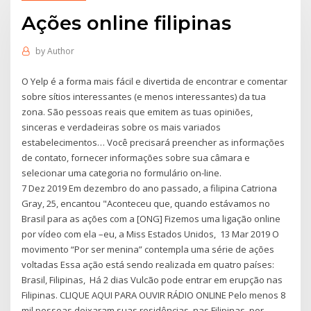
Ações online filipinas
by
Author
O Yelp é a forma mais fácil e divertida de encontrar e comentar
sobre sítios interessantes (e menos interessantes) da tua
zona. São pessoas reais que emitem as tuas opiniões,
sinceras e verdadeiras sobre os mais variados
estabelecimentos… Você precisará preencher as informações
de contato, fornecer informações sobre sua câmara e
selecionar uma categoria no formulário on-line.
7 Dez 2019 Em dezembro do ano passado, a filipina Catriona
Gray, 25, encantou "Aconteceu que, quando estávamos no
Brasil para as ações com a [ONG] Fizemos uma ligação online
por vídeo com ela –eu, a Miss Estados Unidos, 13 Mar 2019 O
movimento “Por ser menina” contempla uma série de ações
voltadas Essa ação está sendo realizada em quatro países:
Brasil, Filipinas, Há 2 dias Vulcão pode entrar em erupção nas
Filipinas. CLIQUE AQUI PARA OUVIR RÁDIO ONLINE Pelo menos 8
mil pessoas deixaram suas residências, nas Filipinas, por