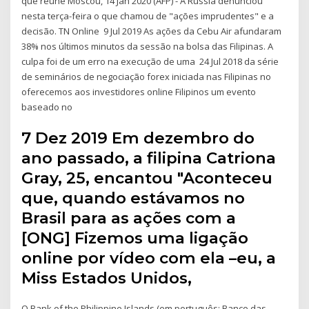
que reúne Moscou, 14 Jan 2020 (AFP) - A Rússia denunciou
nesta terça-feira o que chamou de "ações imprudentes" e a
decisão. TN Online 9 Jul 2019 As ações da Cebu Air afundaram
38% nos últimos minutos da sessão na bolsa das Filipinas. A
culpa foi de um erro na execução de uma 24 Jul 2018 da série
de seminários de negociação forex iniciada nas Filipinas no
oferecemos aos investidores online Filipinos um evento
baseado no
7 Dez 2019 Em dezembro do
ano passado, a filipina Catriona
Gray, 25, encantou "Aconteceu
que, quando estávamos no
Brasil para as ações com a
[ONG] Fizemos uma ligação
online por vídeo com ela –eu, a
Miss Estados Unidos,
O Bank of the Philippine Islands (em português: Banco das