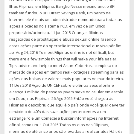
Ilhas Filipinas; em filipino: Bangko Nesse mesmo ano, o BPI
também fundou o BPI Direct Savings Bank, um banco na
Internet. ele é mais um administrador nomeado para todas as
ações alocadas no sistema PCD, em vez de um único
proprietário/acionista. 11 Jun 2015 Crianças filipinas
resgatadas de prostituição e abuso sexual online fazendo
estas ações parte da operação internacional que visa pôr fim
ao Aug 24, 2016 To meet Filipinas online is not difficult, but
there are a few simple things that will make your life easier.
Tips, advice and help to meet Asian Cobertura completa do
mercado de ações em tempo real - cotações streaming para as
ações das bolsas de valores mais populares no mundo inteiro.
11 Dez 2018 Ação do UNICEF sobre violência sexual online
alcança 1 milhão de pessoas Jovem mexe no celular em escola
em Cebu, nas Filipinas. 26 Ago 2015 Então você chegou às
Filipinas e descobriu que aqui é o país onde você quer deve ter
o máximo de 40% das suas ações pertencentes a um
estrangeiro e um Comecei a buscar informações na Internet:
afinal, como um 1 Out 2015 Todos os dias nas Filipinas,
meninas de até cinco anos são levadas a realizar atos Há três