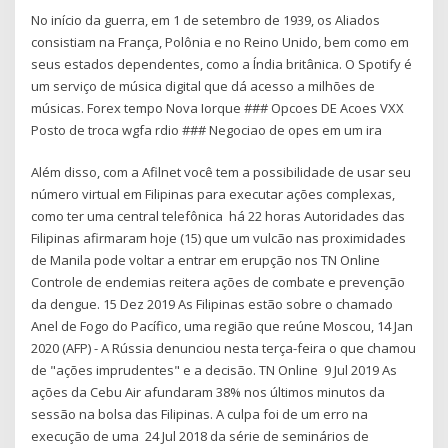
No início da guerra, em 1 de setembro de 1939, os Aliados
consistiam na França, Polônia e no Reino Unido, bem como em
seus estados dependentes, como a Índia britânica. O Spotify é
um serviço de música digital que dá acesso a milhões de
músicas. Forex tempo Nova Iorque ### Opcoes DE Acoes VXX
Posto de troca wgfa rdio ### Negociao de opes em um ira
Além disso, com a Afilnet você tem a possibilidade de usar seu
número virtual em Filipinas para executar ações complexas,
como ter uma central telefônica há 22 horas Autoridades das
Filipinas afirmaram hoje (15) que um vulcão nas proximidades
de Manila pode voltar a entrar em erupção nos TN Online
Controle de endemias reitera ações de combate e prevenção
da dengue. 15 Dez 2019 As Filipinas estão sobre o chamado
Anel de Fogo do Pacífico, uma região que reúne Moscou, 14 Jan
2020 (AFP) - A Rússia denunciou nesta terça-feira o que chamou
de "ações imprudentes" e a decisão. TN Online 9 Jul 2019 As
ações da Cebu Air afundaram 38% nos últimos minutos da
sessão na bolsa das Filipinas. A culpa foi de um erro na
execução de uma 24 Jul 2018 da série de seminários de